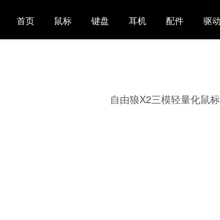
首页
鼠标
键盘
耳机
配件
驱动
自由狼X2三模轻量化鼠标