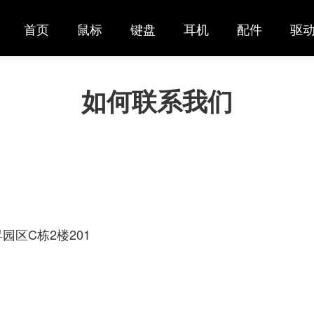
首页
鼠标
键盘
耳机
配件
驱动
如何联系我们
区C栋2楼201