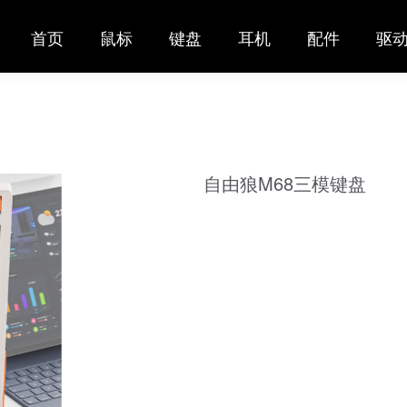
首页
鼠标
键盘
耳机
配件
驱动
自由狼M68三模键盘